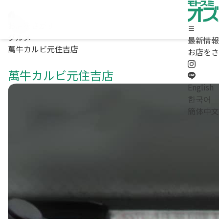
お店をさがす
グルメ
最新情報
萬牛カルビ元住吉店
ホーム
お店をさ
最新情報
萬牛カルビ元住吉店
お店をさがす
求人情報
English
商店街について / お問合わせ
한국어
Instagram
簡体中文
LINE
English
/
한국어
/
簡体中文