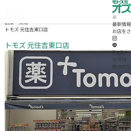
お店をさがす
医療・薬局
最新情報
トモズ 元住吉東口店
ホーム
お店をさ
最新情報
トモズ 元住吉東口店
お店をさがす
求人情報
English
商店街について / お問合わせ
한국어
Instagram
簡体中文
LINE
English
/
한국어
/
簡体中文