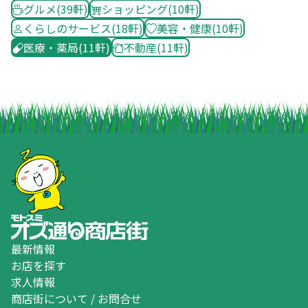
グルメ
(39軒)
ショッピング
(10軒)
くらしのサービス
(18軒)
美容・健康
(10軒)
医療・薬局
(11軒)
不動産
(11軒)
最新情報
お店を探す
求人情報
商店街について / お問合せ