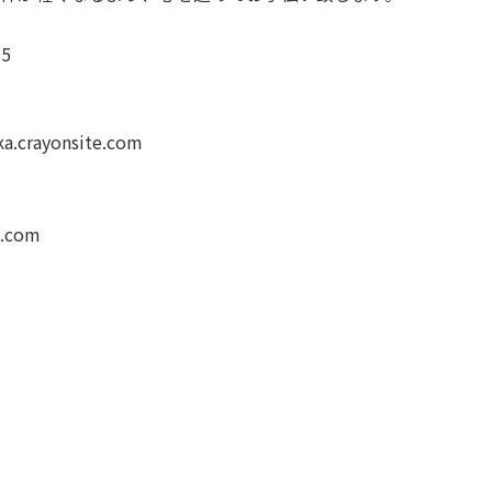
5
ka.crayonsite.com
.com