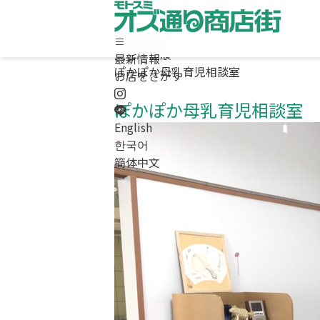
お店をさがす
美容・健康
最新情報
ぽかぽか母乳育児相談室
ホーム
お店をさがす
最新情報
ぽかぽか母乳育児相談室
お店をさがす
求人情報
English
商店街について / お問合わせ
한국어
Instagram
簡体中文
LINE
English
/
한국어
/
簡体中文