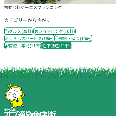
株式会社ケーエスプランニング
カテゴリーからさがす
グルメ
(39軒)
ショッピング
(10軒)
くらしのサービス
(18軒)
美容・健康
(10軒)
医療・薬局
(11軒)
不動産
(11軒)