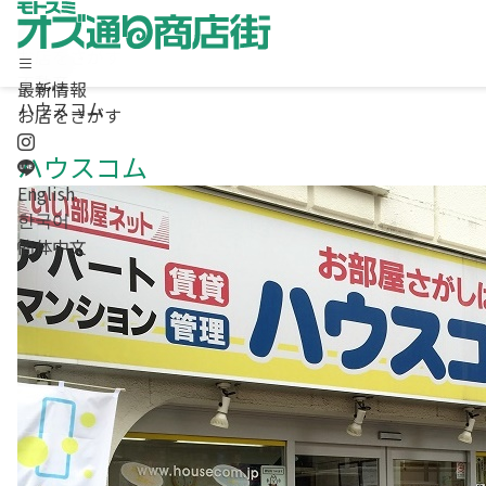
お店をさがす
不動産
最新情報
ハウスコム
ホーム
お店をさがす
最新情報
ハウスコム
お店をさがす
求人情報
English
商店街について / お問合わせ
한국어
Instagram
簡体中文
LINE
English
/
한국어
/
簡体中文