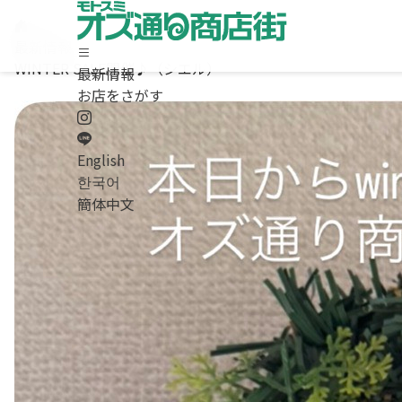
最新情報
WINTER SALE開催♪（シエル）
最新情報
ホーム
お店をさがす
最新情報
お店をさがす
求人情報
English
商店街について / お問合わせ
한국어
Instagram
簡体中文
LINE
English
/
한국어
/
簡体中文