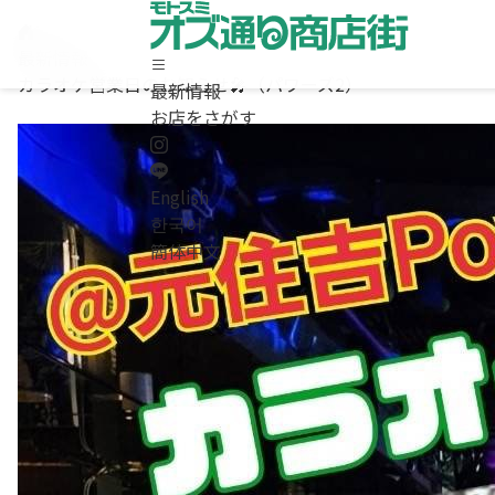
最新情報
カラオケ営業日のお知らせ🎤（パワーズ2）
最新情報
ホーム
お店をさがす
最新情報
お店をさがす
求人情報
English
商店街について / お問合わせ
한국어
Instagram
簡体中文
LINE
English
/
한국어
/
簡体中文