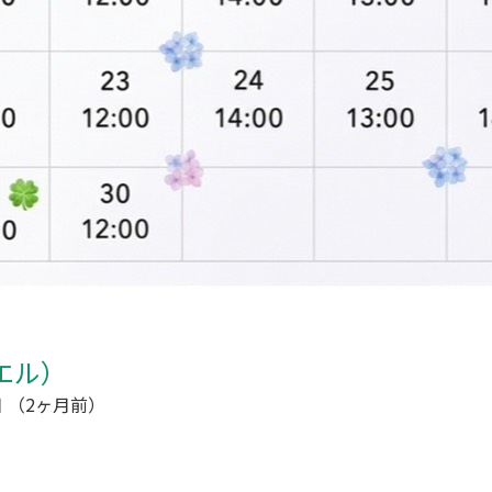
エル）
日
（2ヶ月前）