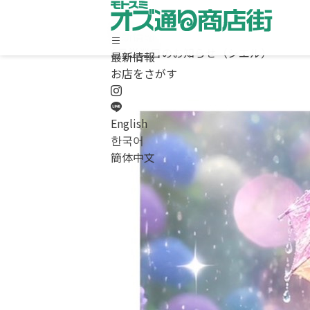
最新情報
6月営業日のお知らせ（シエル）
最新情報
ホーム
お店をさがす
最新情報
お店をさがす
求人情報
English
商店街について / お問合わせ
한국어
Instagram
簡体中文
LINE
English
/
한국어
/
簡体中文